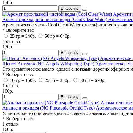
150р.
В корзину
Аромат прохладной чистой воды (Cool Clear Water) Ароматичес
Ароматическое масло Cool Clear Water классифицируется как ос
* Выберите вес
25 гр = 340р.
50 гр = 640р.
4 отзыва
170р.
В корзину
Шепот Ангелов (NG Angels Whispering Type) Ароматическое ма
Это ароматическое масло сделан с нотками дорогих эфирных ма
* Выберите вес
10 гр = 160р.
25 гр = 350р.
50 гр = 670р.
1 отзыв
160р.
В корзину
Ананас и орхидея (NG Pineapple Orchid Type) Ароматическое м
Удивительное сочетание зрелого сладкого ананаса, альдегидной
* Выберите вес
1 отзыв
160р.