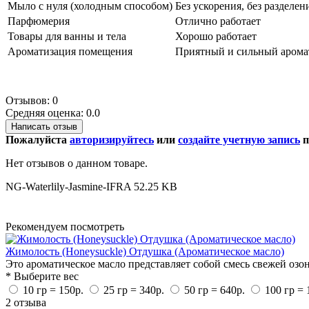
Мыло с нуля (холодным способом)
Без ускорения, без разделе
Парфюмерия
Отлично работает
Товары для ванны и тела
Хорошо работает
Ароматизация помещения
Приятный и сильный арома
Отзывов: 0
Средняя оценка: 0.0
Написать отзыв
Пожалуйста
авторизируйтесь
или
создайте учетную запись
п
Нет отзывов о данном товаре.
NG-Waterlily-Jasmine-IFRA
52.25 KB
Рекомендуем посмотреть
Жимолость (Honeysuckle) Отдушка (Ароматическое масло)
Это ароматическое масло представляет собой смесь свежей озо
* Выберите вес
10 гр = 150р.
25 гр = 340р.
50 гр = 640р.
100 гр = 
2 отзыва