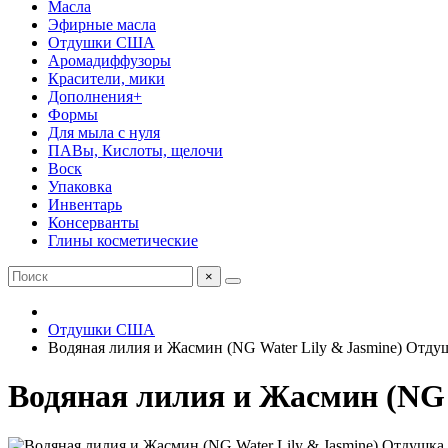
Масла
Эфирные масла
Отдушки США
Аромадиффузоры
Красители, мики
Дополнения+
Формы
Для мыла с нуля
ПАВы, Кислоты, щелочи
Воск
Упаковка
Инвентарь
Консерванты
Глины косметические
×
Отдушки США
Водяная лилия и Жасмин (NG Water Lily & Jasmine) Отду
Водяная лилия и Жасмин (NG 