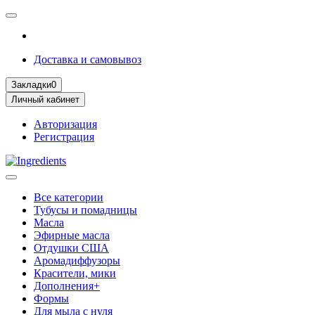
Доставка и самовывоз
Закладки
0
Личный кабинет
Авторизация
Регистрация
Все категории
Тубусы и помадницы
Масла
Эфирные масла
Отдушки США
Аромадиффузоры
Красители, мики
Дополнения+
Формы
Для мыла с нуля