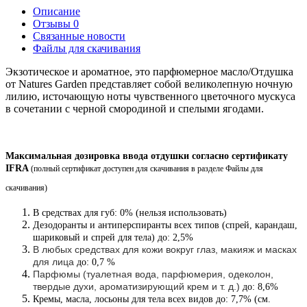
Описание
Отзывы
0
Связанные новости
Файлы для скачивания
Экзотическое и ароматное, это парфюмерное масло/Отдушка
от Natures Garden представляет собой великолепную ночную
лилию, источающую ноты чувственного цветочного мускуса
в сочетании с черной смородиной и спелыми ягодами.
Максимальная дозировка ввода отдушки согласно сертификату
IFRA
(полный сертификат доступен для скачивания в разделе Файлы для
скачивания
)
В средствах для губ: 0% (нельзя использовать)
Дезодоранты и антиперспиранты всех типов (спрей, карандаш,
шариковый и спрей для тела) до: 2,5%
В любых средствах для кожи вокруг глаз, макияж и масках
для лица
до: 0,7 %
Парфюмы (туалетная вода, парфюмерия, одеколон,
твердые духи, ароматизирующий крем и т. д.)
до: 8,6%
Кремы, масла, лосьоны для тела всех видов до: 7,7% (см.