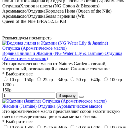
новинки:Шоколадная орхидея (Chocolate Orchid) Аромамасло/
ОтдушкаХлопок и цветы (NG Cotton & Blossoms)
Аромамасло/ОтдушкаКоролева Нила (Queen of the Nile)
Аромамасло/ОтдушкаБелая гардения (Wh..
Queen-of-the-Nile-IFRA
52.13 KB
Рекомендуем посмотреть
Водяная лилия и Жасмин (NG Water Lily & Jasmine) Отдушка
(Ароматическое масло)
Это ароматическое масло от Natures Garden - свежий,
энергичный, освежающий аромат. Сложное сочетание..
* Выберите вес
10 гр = 150р.
25 гр = 340р.
50 гр = 640р.
100 гр =
1200р.
150р.
В корзину
Жасмин (Jasmine) Отдушка (Ароматическое масло)
Это ароматическое масло представляет собой экзотическую
смесь свежесрезанных цветов жасмина с базово..
* Выберите вес
10 гр = 150р.
25 гр = 340р.
50 гр = 640р.
100 гр =