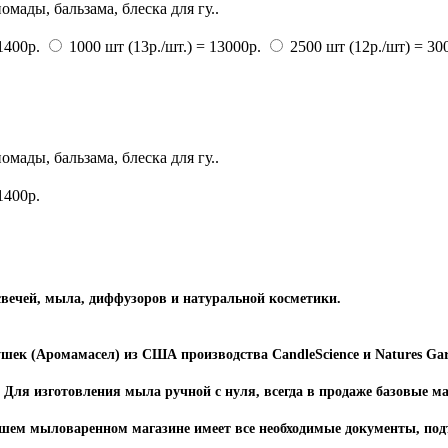
мады, бальзама, блеска для гу..
1400р.
1000 шт (13р./шт.) = 13000р.
2500 шт (12р./шт) = 30
мады, бальзама, блеска для гу..
1400р.
свечей, мыла, диффузоров и натуральной косметики.
ушек (Аромамасел) из США производства CandleScience и Natures 
Для изготовления мыла ручной с нуля, всегда в продаже базовые м
нашем мыловаренном магазине имеет все необходимые документы, по