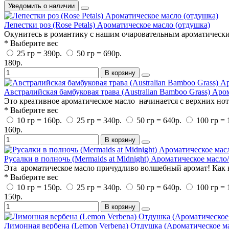
Уведомить о наличии
Лепестки роз (Rose Petals) Ароматическое масло (отдушка)
Окунитесь в романтику с нашим очаровательным ароматическим
* Выберите вес
25 гр = 390р.
50 гр = 690р.
180р.
В корзину
Австралийская бамбуковая трава (Australian Bamboo Grass) Аро
Это креативное ароматическое масло начинается с верхних нот 
* Выберите вес
10 гр = 160р.
25 гр = 340р.
50 гр = 640р.
100 гр = 
160р.
В корзину
Русалки в полночь (Mermaids at Midnight) Ароматическое масл
Эта ароматическое масло причудливо волшебный аромат! Как вы
* Выберите вес
10 гр = 150р.
25 гр = 340р.
50 гр = 640р.
100 гр = 
150р.
В корзину
Лимонная вербена (Lemon Verbena) Отдушка (Ароматическое м