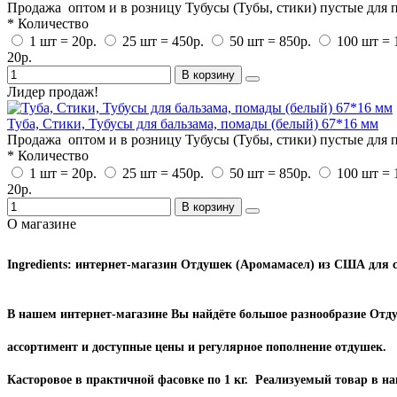
Продажа оптом и в розницу Тубусы (Тубы, стики) пустые для по
* Количество
1 шт = 20р.
25 шт = 450р.
50 шт = 850р.
100 шт = 
20р.
В корзину
Лидер продаж!
Туба, Стики, Тубусы для бальзама, помады (белый) 67*16 мм
Продажа оптом и в розницу Тубусы (Тубы, стики) пустые для по
* Количество
1 шт = 20р.
25 шт = 450р.
50 шт = 850р.
100 шт = 
20р.
В корзину
О магазине
Ingredients: интернет-магазин Отдушек (Аромамасел) из США для 
В нашем интернет-магазине Вы найдёте большое разнообразие Отд
ассортимент и доступные цены и регулярное пополнение отдушек. 
Касторовое в практичной фасовке по 1 кг. Реализуемый товар в 