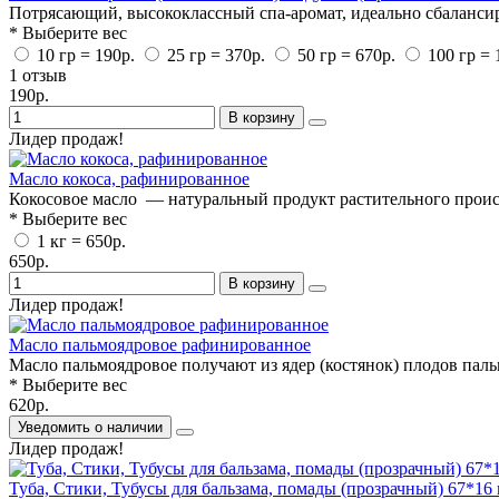
Потрясающий, высококлассный спа-аромат, идеально сбаланси
* Выберите вес
10 гр = 190р.
25 гр = 370р.
50 гр = 670р.
100 гр = 
1 отзыв
190р.
В корзину
Лидер продаж!
Масло кокоса, рафинированное
Кокосовое масло — натуральный продукт растительного проис
* Выберите вес
1 кг = 650р.
650р.
В корзину
Лидер продаж!
Масло пальмоядровое рафинированное
Масло пальмоядровое получают из ядер (костянок) плодов паль
* Выберите вес
620р.
Уведомить о наличии
Лидер продаж!
Туба, Стики, Тубусы для бальзама, помады (прозрачный) 67*16