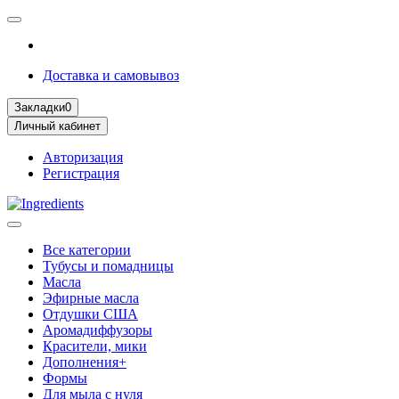
Доставка и самовывоз
Закладки
0
Личный кабинет
Авторизация
Регистрация
Все категории
Тубусы и помадницы
Масла
Эфирные масла
Отдушки США
Аромадиффузоры
Красители, мики
Дополнения+
Формы
Для мыла с нуля