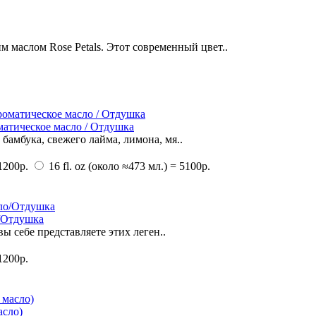
 маслом Rose Petals. Этот современный цвет..
матическое масло / Отдушка
бамбука, свежего лайма, лимона, мя..
1200р.
16 fl. oz (около ≈473 мл.) = 5100р.
о/Отдушка
 себе представляете этих леген..
1200р.
асло)