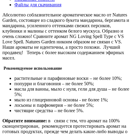
Файлы для скачивания
Абсолютно соблазнительное ароматическое масло от Natures
Garden, состоящее из сладкого букета мандарина, бергамота и
мандарина, усиленного оттенками свежих персиков,
клубники и малины с оттенком белого мускуса. Образно и
очень сложно! Сравните аромат NG Loving Spell Type с VS
Love Spell. Natures Garden никоим образом не связан с VS.
Наши ароматы не идентичны, а просто похожи. Лучший
продавец! Теперь с более высоким содержанием эфирных
масел.
Рекомендуемое использование
растительные и парафиновые воски – не более 10%;
попурри и благовония – не более 50%;
масла для ванны, мыло с нуля, гели для душа – не более
5%;
мыло из глицериновой основы - не более 1%;
лосьоны и парфюмерия – не более 5%;
чистящие средства – не более 5%.
Обратите внимание:
в связи с тем, что аромат на 100%
сконцентрирован, рекомендуется протестировать аромат на
готовых продуктах, прежде чем делать какие-либо выводы о