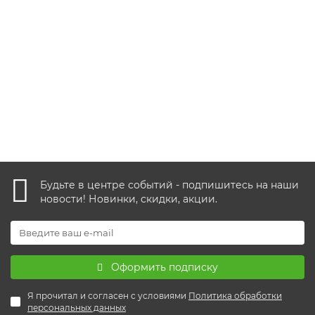
16 fl. oz (около ≈473 мл.) = 5200р.
1 отзыв
180р.
В корзину
Будьте в центре событий - подпишитесь на наши
новости! Новинки, скидки, акции.
Оформить подписку
Я прочитал и согласен с условиями
Политика обработки
персональных данных