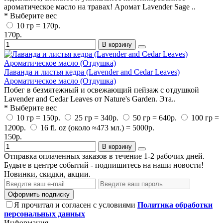
ароматическое масло на травах! Аромат Lavender Sage ..
* Выберите вес
10 гр = 170р.
170р.
В корзину
Лаванда и листья кедра (Lavender and Cedar Leaves)
Ароматическое масло (Отдушка)
Побег в безмятежный и освежающий пейзаж с отдушкой
Lavender and Cedar Leaves от Nature's Garden. Эта..
* Выберите вес
10 гр = 150р.
25 гр = 340р.
50 гр = 640р.
100 гр =
1200р.
16 fl. oz (около ≈473 мл.) = 5000р.
150р.
В корзину
Отправка оплаченных заказов в течение 1-2 рабочих дней.
Будьте в центре событий - подпишитесь на наши новости!
Новинки, скидки, акции.
Оформить подписку
Я прочитал и согласен с условиями
Политика обработки
персональных данных
Информация