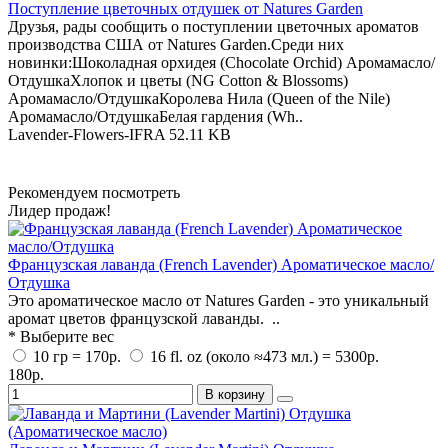
Поступление цветочных отдушек от Natures Garden
Друзья, рады сообщить о поступлении цветочных ароматов
производства США от Natures Garden.Среди них
новинки:Шоколадная орхидея (Chocolate Orchid) Аромамасло/
ОтдушкаХлопок и цветы (NG Cotton & Blossoms)
Аромамасло/ОтдушкаКоролева Нила (Queen of the Nile)
Аромамасло/ОтдушкаБелая гардения (Wh..
Lavender-Flowers-IFRA
52.11 KB
Рекомендуем посмотреть
Лидер продаж!
Французская лаванда (French Lavender) Ароматическое масло/
Отдушка
Это ароматическое масло от Natures Garden - это уникальный
аромат цветов французской лаванды. ..
* Выберите вес
10 гр = 170р.
16 fl. oz (около ≈473 мл.) = 5300р.
180р.
В корзину