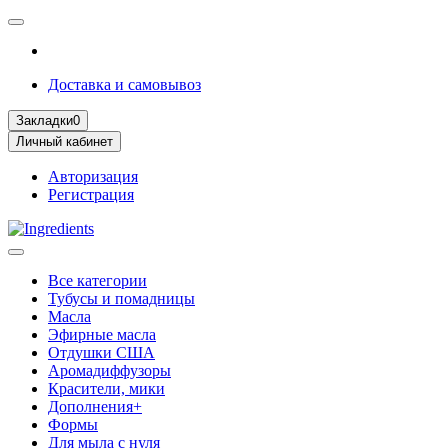
Доставка и самовывоз
Закладки
0
Личный кабинет
Авторизация
Регистрация
Все категории
Тубусы и помадницы
Масла
Эфирные масла
Отдушки США
Аромадиффузоры
Красители, мики
Дополнения+
Формы
Для мыла с нуля