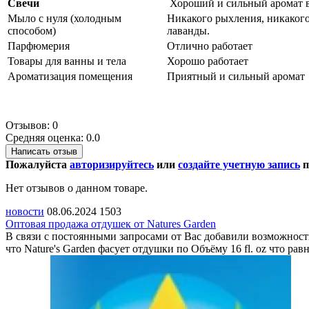
Свечи
Хороший и сильный аромат в
Мыло с нуля (холодным
Никакого рыхления, никакого
способом)
лаванды.
Парфюмерия
Отлично работает
Товары для ванны и тела
Хорошо работает
Ароматизация помещения
Приятный и сильный аромат
Отзывов: 0
Средняя оценка: 0.0
Написать отзыв
Пожалуйста
авторизируйтесь
или
создайте учетную запись
п
Нет отзывов о данном товаре.
новости
08.06.2024
1503
Оптовая продажа отдушек от Natures Garden
В связи с постоянными запросами от Вас добавили возможност
что Nature's Garden фасует отдушки по Объёму 16 fl. oz что ра