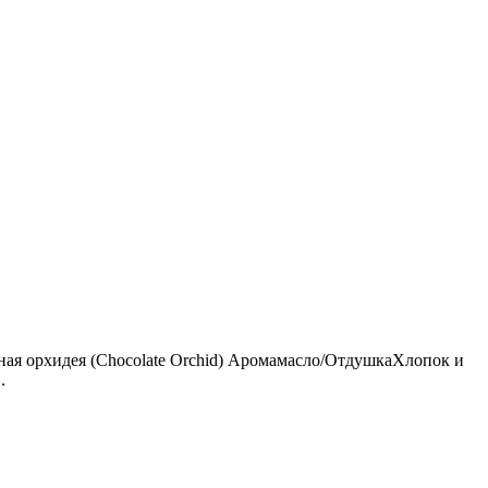
ая орхидея (Chocolate Orchid) Аромамасло/ОтдушкаХлопок и
.