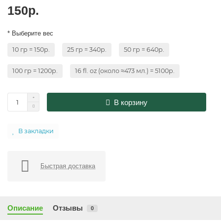
150р.
* Выберите вес
10 гр = 150р.
25 гр = 340р.
50 гр = 640р.
100 гр = 1200р.
16 fl. oz (около ≈473 мл.) = 5100р.
В корзину
В закладки
Быстрая доставка
Описание
Отзывы
0