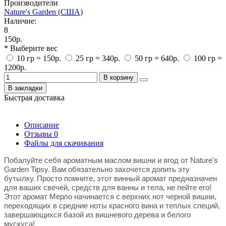
Производители
Nature's Garden (США)
Наличие:
8
150р.
* Выберите вес
10 гр = 150р.
25 гр = 340р.
50 гр = 640р.
100 гр =
1200р.
В корзину
В закладки
Быстрая доставка
Описание
Отзывы
0
Файлы для скачивания
Побалуйте себя ароматным маслом вишни и ягод от Nature's
Garden Tipsy. Вам обязательно захочется допить эту
бутылку. Просто помните, этот винный аромат предназначен
для ваших свечей, средств для ванны и тела, не пейте его!
Этот аромат Мерло начинается с верхних нот черной вишни,
переходящих в средние ноты красного вина и теплых специй,
завершающихся базой из вишневого дерева и белого
мускуса!