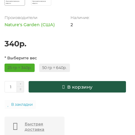
Производители
Наличие:
Nature's Garden (США)
2
340р.
* Выберите вес
25 гр = 340р.
50 гр = 640р.
В корзину
В закладки
Быстрая
доставка