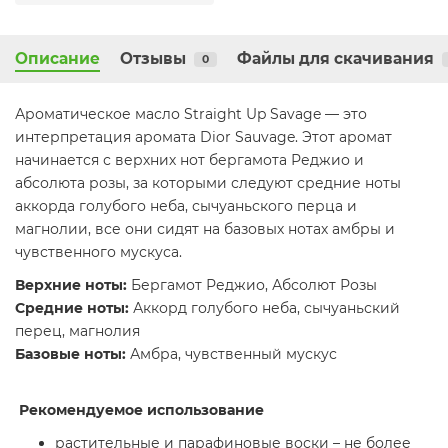
Описание
Отзывы
Файлы для скачивания
0
Ароматическое масло Straight Up Savage — это
интерпретация аромата Dior Sauvage. Этот аромат
начинается с верхних нот бергамота Реджио и
абсолюта розы, за которыми следуют средние ноты
аккорда голубого неба, сычуаньского перца и
магнолии, все они сидят на базовых нотах амбры и
чувственного мускуса.
Верхние ноты:
Бергамот Реджио, Абсолют Розы
Средние ноты:
Аккорд голубого неба, сычуаньский
перец, магнолия
Базовые ноты:
Амбра, чувственный мускус
Р
екомендуемое использование
растительные и парафиновые воски – не более