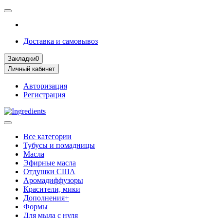
Доставка и самовывоз
Закладки
0
Личный кабинет
Авторизация
Регистрация
Все категории
Тубусы и помадницы
Масла
Эфирные масла
Отдушки США
Аромадиффузоры
Красители, мики
Дополнения+
Формы
Для мыла с нуля