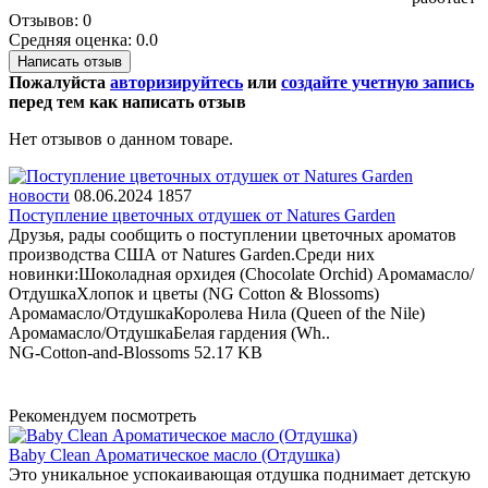
Отзывов: 0
Средняя оценка: 0.0
Написать отзыв
Пожалуйста
авторизируйтесь
или
создайте учетную запись
перед тем как написать отзыв
Нет отзывов о данном товаре.
новости
08.06.2024
1857
Поступление цветочных отдушек от Natures Garden
Друзья, рады сообщить о поступлении цветочных ароматов
производства США от Natures Garden.Среди них
новинки:Шоколадная орхидея (Chocolate Orchid) Аромамасло/
ОтдушкаХлопок и цветы (NG Cotton & Blossoms)
Аромамасло/ОтдушкаКоролева Нила (Queen of the Nile)
Аромамасло/ОтдушкаБелая гардения (Wh..
NG-Cotton-and-Blossoms
52.17 KB
Рекомендуем посмотреть
Baby Clean Ароматическое масло (Отдушка)
Это уникальное успокаивающая отдушка поднимает детскую