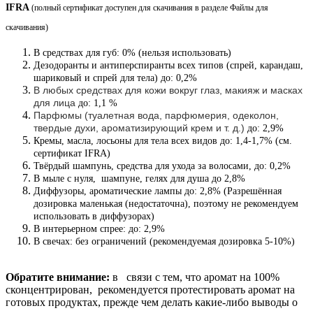
IFRA
(полный сертификат доступен для скачивания в разделе Файлы для
скачивания
)
В средствах для губ: 0% (нельзя использовать)
Дезодоранты и антиперспиранты всех типов (спрей, карандаш,
шариковый и спрей для тела) до: 0,2%
В любых средствах для кожи вокруг глаз, макияж и масках
для лица
до: 1,1 %
Парфюмы (туалетная вода, парфюмерия, одеколон,
твердые духи, ароматизирующий крем и т. д.)
до: 2,9%
Кремы, масла, лосьоны для тела всех видов до: 1,4-1,7% (см.
сертификат IFRA)
Твёрдый шампунь, средства для ухода за волосами, до: 0,2%
В мыле с нуля, шампуне, гелях для душа до 2,8%
Диффузоры, ароматические лампы до: 2,8% (Разрешённая
дозировка маленькая (недостаточна), поэтому не рекомендуем
использовать в диффузорах)
В интерьерном спрее: до: 2,9%
В свечах: без ограничений (рекомендуемая дозировка 5-10%)
Обратите внимание:
в связи с тем, что аромат на 100%
сконцентрирован, рекомендуется протестировать аромат на
готовых продуктах, прежде чем делать какие-либо выводы о