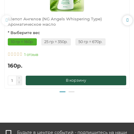
Шепот Ангелов (NG Angels Whispering Type)
Ароматическое масло
* Выберите вес
10 гр = 160р.
25 гр = 350р.
50 гр = 670р.
1 отзыв
160р.
В корзину
Будьте в центре событий - подпишитесь на наши