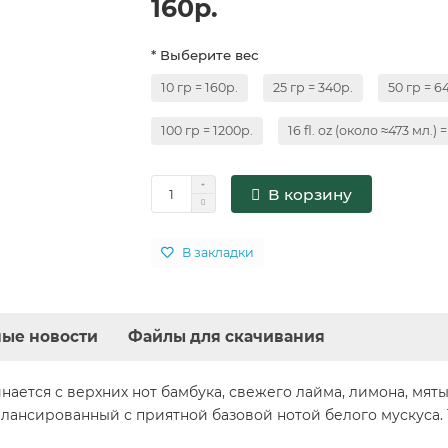
160р.
* Выберите вес
10 гр = 160р.
25 гр = 340р.
50 гр = 6
100 гр = 1200р.
16 fl. oz (около ≈473 мл.) 
В корзину
В закладки
ые новости
Файлы для скачивания
ается с верхних нот бамбука, свежего лайма, лимона, мят
лансированный с приятной базовой нотой белого мускуса.