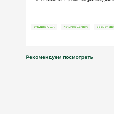
отдушка США
Nature's Garden
аромат св
Рекомендуем посмотреть
Свежий хлопок (Clean Fresh Cotton) Аромат
Это ароматическое масло обладает пьяняще-све
* Выберите вес