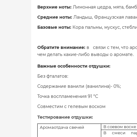
Верхние ноты:
Лимонная цедра, мята, бамб
Средние ноты:
Ландыш, Французская лава
Базовые ноты:
Кора пальмы, мускус, стебл
Обратите внимание:
в связи с тем, что а
чем делать какие-либо выводы о аромате.
Важные особенности отдушки:
Без фталатов:
Содержание ванили (ванилина)- 0%;
Точка воспламенения 91 °C
Совместим с гелевым воском
Тестирование отдушки:
В соевом воске
Аромаотдача свечей
В смеси пар