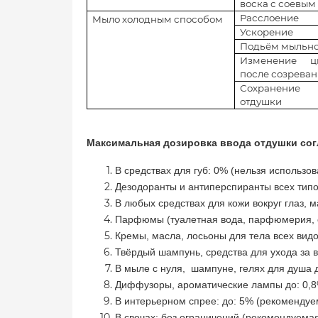
воска с соевым
Расслоение
Мыло холодным способом
Ускорение
Подьём мыльн
Изменение ц
после созрева
Сохранение
отдушки
Максимальная дозировка ввода отдушки сог
В средствах для губ: 0% (нельзя использо
Дезодоранты и антиперспиранты всех типо
В любых средствах для кожи вокруг глаз, м
Парфюмы (туалетная вода, парфюмерия, од
Кремы, масла, лосьоны для тела всех вид
Твёрдый шампунь, средства для ухода за в
В мыле с нуля, шампуне, гелях для душа 
Диффузоры, ароматические лампы до: 0,8
В интерьерном спрее: до: 5% (рекомендуе
В свечах: без ограничений (рекомендуема