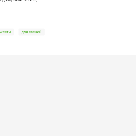
ежести
для свечей
ическое масло
жим ароматом; хорошо сбалансированный с правильной комби..