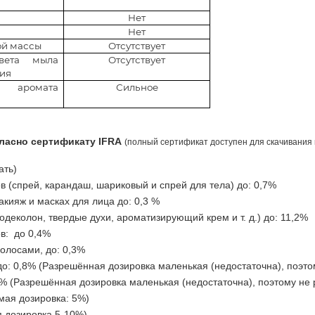
Нет
Нет
ой массы
Отсутствует
вета мыла
Отсутствует
ния
 аромата
Сильное
ласно сертификату IFRA
(полный сертификат доступен для скачивания 
вать)
в (спрей, карандаш, шариковый и спрей для тела) до: 0,7%
акияж и масках для лица до: 0,3 %
еколон, твердые духи, ароматизирующий крем и т. д.) до: 11,2%
ов: до 0,4%
олосами, до: 0,3%
до: 0,8%
(Разрешённая дозировка маленькая (недостаточна), поэто
% (Разрешённая дозировка маленькая (недостаточна), поэтому не
мая дозировка: 5%)
я дозировка 5-10%)