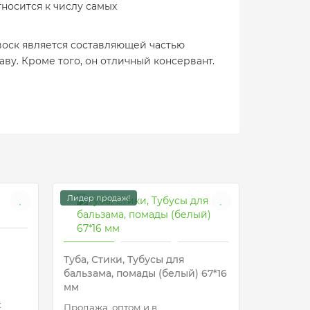
носится к числу самых
оск является составляющей частью
ву. Кроме того, он отличный консервант.
Лидер продаж!
Туба, Стики, Тубусы для
бальзама, помады (белый) 67*16
мм
:
Продажа оптом и в