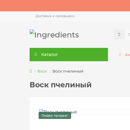
Доставка и самовывоз
Каталог
А
Воск
Воск пчелиный
Воск пчелиный
Лидер продаж!