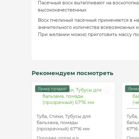
Пасечный воск вытапливают на воскотопках
высококачественных
Воск пчелиный пасечный применяется в н
значительного количества всевозможных ко
При желании можно приготовить массу по
Рекомендуем посмотреть
Лидер продаж!
Лидер
Туба, Стики, Тубусы для
Туба,
бальзама, помады
баль
(прозрачный) 67*16 мм
67*16
Продажа оптом и в
Прода