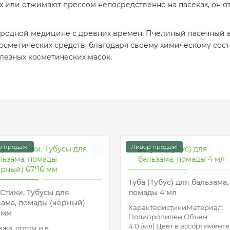
 или отжимают прессом непосредственно на пасеках, он от
ародной медицине с древних времен. Пчелиный пасечный в
сметических средств, благодаря своему химическому соста
лезных косметических масок.
 продаж!
Лидер продаж!
Туба (Тубус) для бальзама,
 Стики, Тубусы для
помады 4 мл
зама, помады (чёрный)
ХарактеристикиМатериал:
 мм
Полипропилен Объем
4.0 (мл) Цвет в ассортименте
жа оптом и в