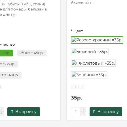
бежевый + ..
цу Тубусы (Тубы, стики)
е для помады, бальзама,
 для гу..
* Цвет
ичество
= 20р.
25 шт = 450р.
т = 850р.
шт = 1400р.
.
35р.
В корзину
В корзину