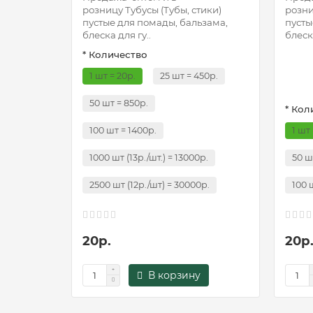
розницу Тубусы (Тубы, стики)
розни
пустые для помады, бальзама,
пусты
блеска для гу..
блеска
* Количество
1 шт = 20р.
25 шт = 450р.
50 шт = 850р.
* Кол
100 шт = 1400р.
1 шт 
1000 шт (13р./шт.) = 13000р.
50 ш
2500 шт (12р./шт) = 30000р.
100 
20р.
20р
В корзину