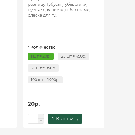
розницу Тубусы (Тубы, стики)
пустые для помады, бальзама,
блеска для гу..
* Количество
1 шт = 20р.
25 шт = 450р.
50 шт = 850р.
100 шт = 1400р.
20р.
В корзину