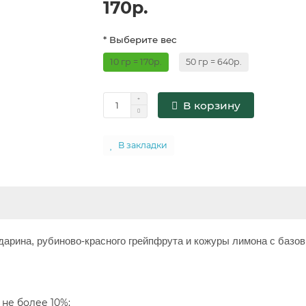
170р.
* Выберите вес
10 гр = 170р.
50 гр = 640р.
В корзину
В закладки
дарина, рубиново-красного грейпфрута и кожуры лимона с базо
не более 10%;