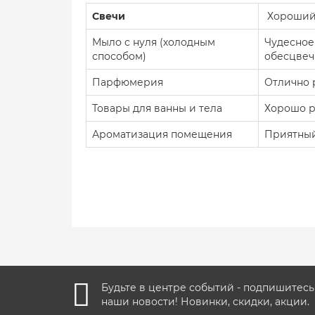
Свечи
Хороший 
Мыло с нуля (холодным
Чудесное
способом)
обесцвеч
Парфюмерия
Отлично 
Товары для ванны и тела
Хорошо р
Ароматизация помещения
Приятный
Будьте в центре событий - подпишитесь
наши новости! Новинки, скидки, акции.