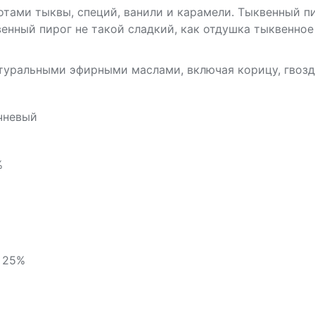
отами тыквы, специй, ванили и карамели. Тыквенный п
енный пирог не такой сладкий, как отдушка тыквенное
туральными эфирными маслами, включая корицу, гвозд
чневый
%
 25%