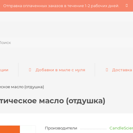
Отправка оплаченных заказов в течение 1-2 рабочих дней.
кции
Добавки в мыле с нуля
Доставка
ское масло (отдушка)
ическое масло (отдушка)
Производители
CandleScie