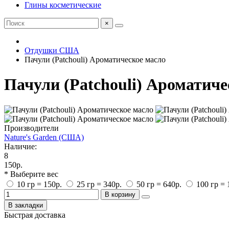
Глины косметические
×
Отдушки США
Пачули (Patchouli) Ароматическое масло
Пачули (Patchouli) Ароматиче
Производители
Nature's Garden (США)
Наличие:
8
150р.
* Выберите вес
10 гр = 150р.
25 гр = 340р.
50 гр = 640р.
100 гр = 
В корзину
В закладки
Быстрая доставка