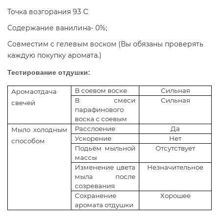
Точка возгорания 93
С
Содержание ванилина- 0%;
Совместим с гелевым воском (Вы обязаны проверять
каждую покупку аромата.)
Тестирование отдушки:
В соевом воске
Сильная
Аромаотдача
В смеси
Сильная
свечей
парафинового
воска с соевым
Расслоение
Да
Мыло холодным
Ускорение
Нет
способом
Подьём мыльной
Отсутствует
массы
Изменение цвета
Незначительное
мыла после
созревания
Сохранение
Хорошее
аромата отдушки