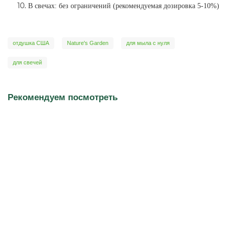
В свечах: без ограничений (рекомендуемая дозировка 5-10%)
отдушка США
Nature's Garden
для мыла с нуля
для свечей
Рекомендуем посмотреть
Дубовый мох и сандаловое дерево (Oakmoss Sandalwood)
Отдушка (Ароматическое масло)
* Выберите вес