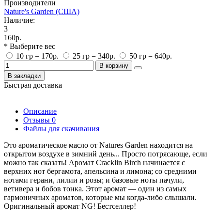
Производители
Nature's Garden (США)
Наличие:
3
160р.
* Выберите вес
10 гр = 170р.
25 гр = 340р.
50 гр = 640р.
В корзину
В закладки
Быстрая доставка
Описание
Отзывы
0
Файлы для скачивания
Это ароматическое масло от Natures Garden находится на
открытом воздухе в зимний день... Просто потрясающе, если
можно так сказать! Аромат Cracklin Birch начинается с
верхних нот бергамота, апельсина и лимона; со средними
нотами герани, лилии и розы; и базовые ноты пачули,
ветивера и бобов тонка. Этот аромат — один из самых
гармоничных ароматов, которые мы когда-либо слышали.
Оригинальный аромат NG! Бестселлер!