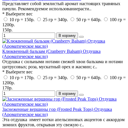
Представляет собой землистый аромат настоящих травяных
пачули. Рекомендуемое использованиерасти..
* Выберите вес
10 гр = 150р.
25 гр = 340р.
50 гр = 640р.
100 гр =
1200р.
150р.
В корзину
Клюквенный бальзам (Cranberry Balsam) Отдушка
(Ароматическое масло)
Отдушка с сильными нотами свежей хвои бальзама и нотами
цитрусовых; роза, мускатный орех и жасмин; с..
* Выберите вес
10 гр = 170р.
25 гр = 340р.
50 гр = 640р.
100 гр =
1200р.
170р.
В корзину
Заснеженные вершины гор (Frosted Peak Tops) Отдушка
(Ароматическое масло)
Эта отдушка имеет нотки апельсиновых акцентов с аккордом
зимних фруктов, открывая эту свежую с..