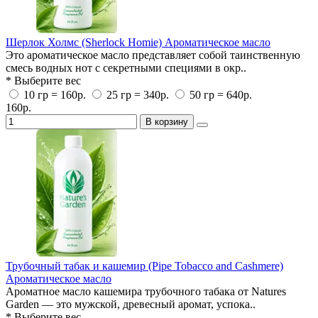
Шерлок Холмс (Sherlock Homie) Ароматическое масло
Это ароматическое масло представляет собой таинственную
смесь водных нот с секретными специями в окр..
* Выберите вес
10 гр = 160р.
25 гр = 340р.
50 гр = 640р.
160р.
В корзину
Трубочный табак и кашемир (Pipe Tobacco and Cashmere)
Ароматическое масло
Ароматное масло кашемира трубочного табака от Natures
Garden — это мужской, древесный аромат, успока..
* Выберите вес