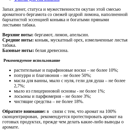
Запах денег, статуса и мужественности окутан этой смесью
ароматного бергамота со свежей цедрой лимона, наполненной
бархатистой эссенцией коньяка и богатыми пряными
листьями табака.
Верхние ноты:
бергамот, лимон, апельсин.
Средние ноты:
коньяк, мускатный орех, измельченные листья
табака.
Базовые ноты:
белая древесина.
Рекомендуемое использование
растительные и парафиновые воски – не более 10%;
попурри и благовония – не более 50%;
масла для ванны, мыло с нуля, гели для душа – не более
2,7%;
мыло из глицериновой основы - не более 1%;
лосьоны и парфюмерия – не более 3%;
чистящие средства – не более 18%.
Обратите внимание:
в связи с тем, что аромат на 100%
сконцентрирован, рекомендуется протестировать аромат на
готовых продуктах, прежде чем делать какие-либо выводы о
аромате.