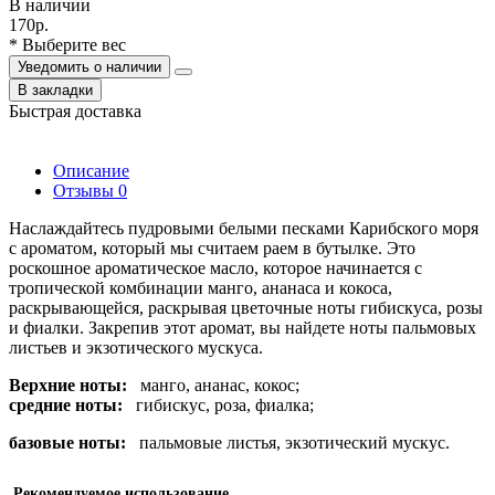
В наличии
170р.
* Выберите вес
Уведомить о наличии
В закладки
Быстрая доставка
Описание
Отзывы
0
Наслаждайтесь пудровыми белыми песками Карибского моря
с ароматом, который мы считаем раем в бутылке. Э
то
роскошное ароматическое масло, которое начинается с
тропической комбинации манго, ананаса и кокоса,
раскрывающейся, раскрывая цветочные ноты гибискуса, розы
и фиалки.
Закрепив этот аромат, вы найдете ноты пальмовых
листьев и экзотического мускуса.
Верхние ноты:
манго, ананас, кокос;
средние ноты:
гибискус, роза, фиалка;
базовые ноты:
пальмовые листья, экзотический мускус.
Рекомендуемое использование