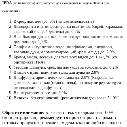
IFRA
(полный сертификат доступен для скачивания в разделе Файлы для
скачивания
)
В средствах для губ: 0% (нельзя использовать)
Дезодоранты и антиперспиранты всех типов (спрей, карандаш,
шариковый и спрей для тела) до: 0,2%
В любых средствах для кожи вокруг глаз, макияж и масках
для лица
до: 1,1 %
Парфюмы (туалетная вода, парфюмерия, одеколон,
твердые духи, ароматизирующий крем и т. д.)
до: 2,9%
Кремы, масла, лосьоны для тела всех видов до: 1,4-1,7% (см.
сертификат IFRA)
Твёрдый шампунь, средства для ухода за волосами, до: 0,2%
В мыле с нуля, шампуне, гелях для душа до 2,8%
Диффузоры, ароматические лампы до: 2,8% (Разрешённая
дозировка маленькая (недостаточна), поэтому не рекомендуем
использовать в диффузорах)
В интерьерном спрее: до: 2,9%
В свечах: без ограничений (рекомендуемая дозировка 5-10%)
Обратите внимание:
в связи с тем, что аромат на 100%
сконцентрирован, рекомендуется протестировать аромат на
готовых продуктах, прежде чем делать какие-либо выводы о