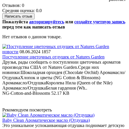
Отзывов: 0
Средняя оценка: 0.0
Написать отзыв
Пожалуйста
авторизируйтесь
или
создайте учетную запись
перед тем как написать отзыв
Нет отзывов о данном товаре.
новости
08.06.2024
1857
Поступление цветочных отдушек от Natures Garden
Друзья, рады сообщить о поступлении цветочных ароматов
производства США от Natures Garden.Среди них
новинки:Шоколадная орхидея (Chocolate Orchid) Аромамасло/
ОтдушкаХлопок и цветы (NG Cotton & Blossoms)
Аромамасло/ОтдушкаКоролева Нила (Queen of the Nile)
Аромамасло/ОтдушкаБелая гардения (Wh..
NG-Cotton-and-Blossoms
52.17 KB
Рекомендуем посмотреть
Baby Clean Ароматическое масло (Отдушка)
Это уникальное успокаивающая отдушка поднимает детскую