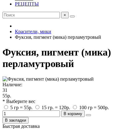
РЕЦЕПТЫ
×
Красители, мики
Фуксия, пигмент (мика) перламутровый
Фуксия, пигмент (мика)
перламутровый
Наличие:
31
55р.
* Выберите вес
5 гр = 55р.
15 гр. = 120р.
100 гр = 500р.
В корзину
В закладки
Быстрая доставка